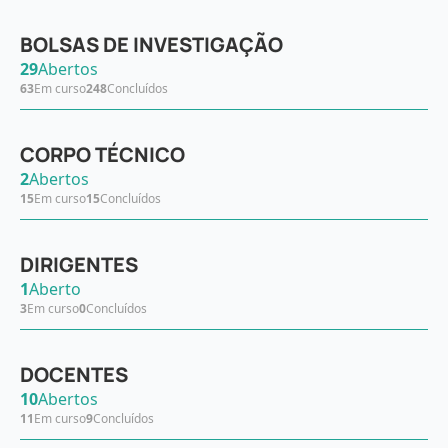
BOLSAS DE INVESTIGAÇÃO
29
Abertos
63
Em curso
248
Concluídos
CORPO TÉCNICO
2
Abertos
15
Em curso
15
Concluídos
DIRIGENTES
1
Aberto
3
Em curso
0
Concluídos
DOCENTES
10
Abertos
11
Em curso
9
Concluídos