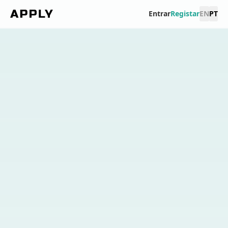
Entrar
Registar
EN
PT