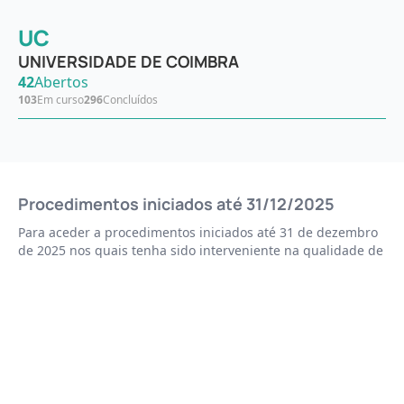
UC
UNIVERSIDADE DE COIMBRA
42
Abertos
103
Em curso
296
Concluídos
Procedimentos iniciados até 31/12/2025
Para aceder a procedimentos iniciados até 31 de dezembro
de 2025 nos quais tenha sido interveniente na qualidade de
candidato, júri ou gestor, por favor escolha uma das
seguintes opções:
Bolsas
Aceder →
Outras tipologias
Aceder →