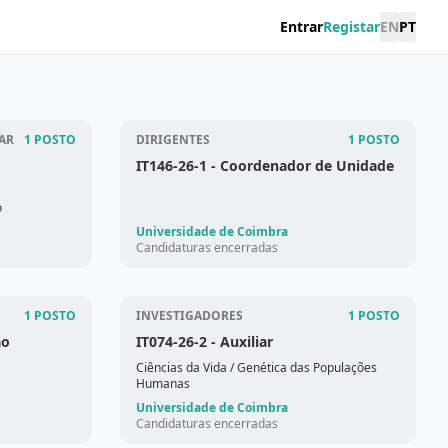
Entrar
Registar
EN
PT
AR
1 POSTO
DIRIGENTES
1 POSTO
IT146-26-1
- Coordenador de Unidade
o
Universidade de Coimbra
Candidaturas encerradas
1 POSTO
INVESTIGADORES
1 POSTO
ão
IT074-26-2
- Auxiliar
Ciências da Vida
/ Genética das Populações
Humanas
Universidade de Coimbra
Candidaturas encerradas