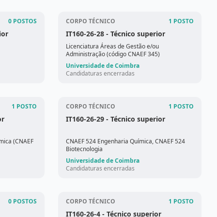
0 POSTOS
CORPO TÉCNICO
1 POSTO
ior
IT160-26-28
- Técnico superior
Licenciatura Áreas de Gestão e/ou
Administração (código CNAEF 345)
Universidade de Coimbra
Candidaturas encerradas
1 POSTO
CORPO TÉCNICO
1 POSTO
or
IT160-26-29
- Técnico superior
ímica (CNAEF
CNAEF 524 Engenharia Química, CNAEF 524
Biotecnologia
Universidade de Coimbra
Candidaturas encerradas
0 POSTOS
CORPO TÉCNICO
1 POSTO
IT160-26-4
- Técnico superior