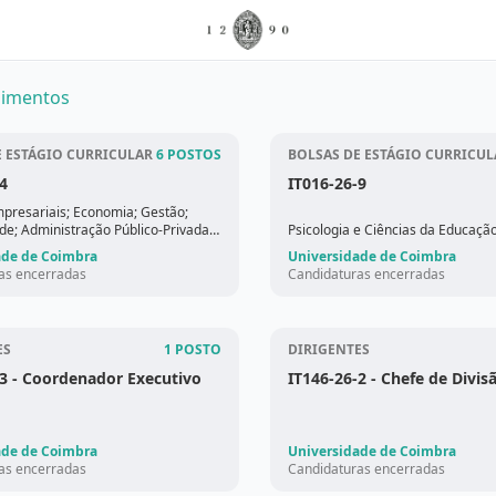
dimentos
E ESTÁGIO CURRICULAR
6 POSTOS
BOLSAS DE ESTÁGIO CURRICUL
4
IT016-26-9
mpresariais; Economia; Gestão;
de; Administração Público-Privada;
Psicologia e Ciências da Educaçã
ternacionais; Estudos Europeus;
ade de Coimbra
Universidade de Coimbra
 Educação; História; Biologia
as encerradas
Candidaturas encerradas
ES
1 POSTO
DIRIGENTES
3
- Coordenador Executivo
IT146-26-2
- Chefe de Divis
ade de Coimbra
Universidade de Coimbra
as encerradas
Candidaturas encerradas