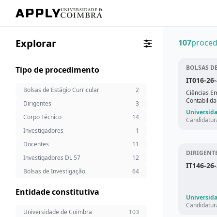
Explorar
107
proce
BOLSAS D
Tipo de procedimento
IT016-26-
Bolsas de Estágio Curricular
2
Ciências E
Contabilida
Dirigentes
3
Relações In
Universid
Ciências da
Corpo Técnico
14
Candidatur
Investigadores
1
Docentes
11
DIRIGENT
Investigadores DL 57
12
IT146-26-
Bolsas de Investigação
64
Entidade constitutiva
Universid
Candidatur
Universidade de Coimbra
103