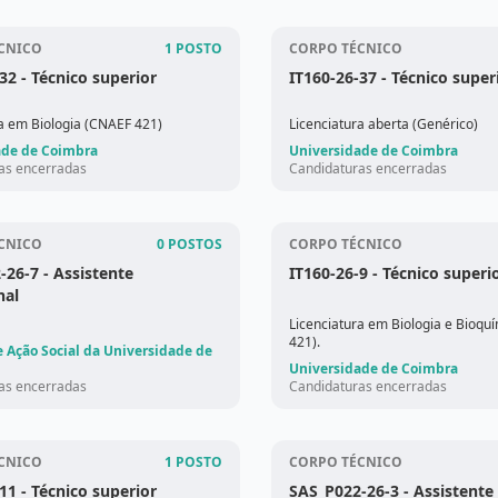
CNICO
1 POSTO
CORPO TÉCNICO
-32
- Técnico superior
IT160-26-37
- Técnico super
ra em Biologia (CNAEF 421)
Licenciatura aberta (Genérico)
ade de Coimbra
Universidade de Coimbra
as encerradas
Candidaturas encerradas
CNICO
0 POSTOS
CORPO TÉCNICO
-26-7
- Assistente
IT160-26-9
- Técnico superi
nal
Licenciatura em Biologia e Bioqu
421).
e Ação Social da Universidade de
Universidade de Coimbra
as encerradas
Candidaturas encerradas
CNICO
1 POSTO
CORPO TÉCNICO
-11
- Técnico superior
SAS_P022-26-3
- Assistente