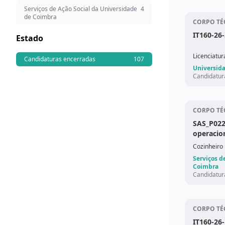
Serviços de Ação Social da Universidade
4
de Coimbra
CORPO TÉ
IT160-26
Estado
Licenciatu
Candidaturas encerradas
107
Universid
Candidatur
CORPO TÉ
SAS_P022
operacio
Cozinheiro
Serviços d
Coimbra
Candidatur
CORPO TÉ
IT160-26