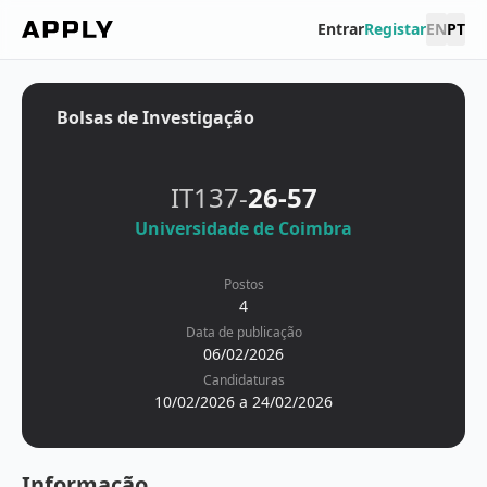
Entrar
Registar
EN
PT
Bolsas de Investigação
IT137-
26-57
Universidade de Coimbra
Postos
4
Data de publicação
06/02/2026
Candidaturas
10/02/2026 a 24/02/2026
Informação