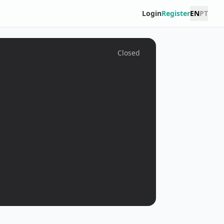
Login
Register
EN
PT
Closed