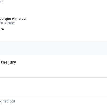
bon
querque Almeida
ion Sciences
ira
 the jury
igned.pdf