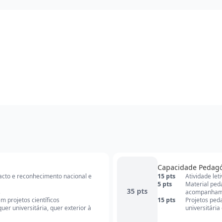
Capacidade Pedag
pacto e reconhecimento nacional e
15 pts
Atividade let
5 pts
Material ped
35 pts
s
acompanham
 projetos científicos
15 pts
Projetos ped
er universitária, quer exterior à
universitária