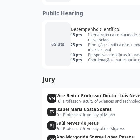
Public Hearing
Desempenho Científico
15 pts
Intervenção na comunidade, qu
universidade
65 pts
25 pts
Produção científica e seu im
internacional
10 pts
Perspetivas científicas futura
15 pts
Coordenação e participação em
Jury
Vice-Reitor Professor Doutor Luís Nev
VN
Full Professor
/
Faculty of Sciences and Technolo
Isabel Maria Costa Soares
IS
Full Professor
/
University of Minho
Saúl Neves de Jesus
SJ
Full Professor
/
University of the Algarve
Ana Margarida Soares Lopes Passos
AP