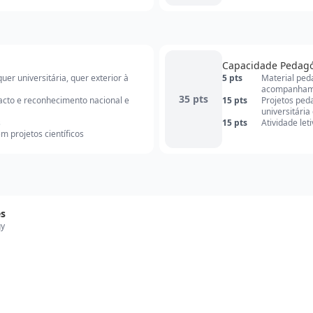
Capacidade Pedag
er universitária, quer exterior à
5 pts
Material ped
acompanham
35 pts
pacto e reconhecimento nacional e
15 pts
Projetos ped
universitária
s
15 pts
Atividade let
 projetos científicos
es
gy