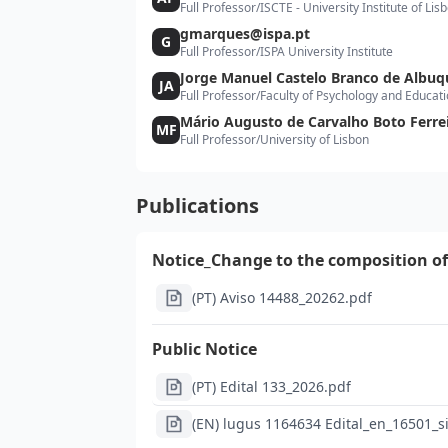
Full Professor
/
ISCTE - University Institute of Lis
gmarques@ispa.pt
G
Full Professor
/
ISPA University Institute
Jorge Manuel Castelo Branco de Albu
JA
Full Professor
/
Faculty of Psychology and Educat
Mário Augusto de Carvalho Boto Ferre
MF
Full Professor
/
University of Lisbon
Publications
Notice_Change to the composition of
(PT) Aviso 14488_20262.pdf
Public Notice
(PT) Edital 133_2026.pdf
(EN) lugus 1164634 Edital_en_16501_s