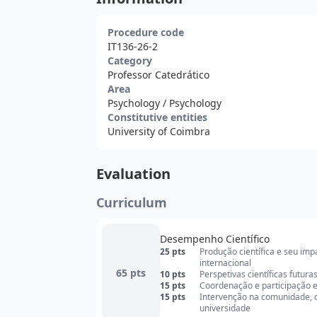
Procedure code
IT136-26-2
Category
Professor Catedrático
Area
Psychology
/ Psychology
Constitutive entities
University of Coimbra
Evaluation
Curriculum
Desempenho Científico
25 pts
Produção científica e seu im
internacional
65 pts
10 pts
Perspetivas científicas futura
15 pts
Coordenação e participação em
15 pts
Intervenção na comunidade, qu
universidade