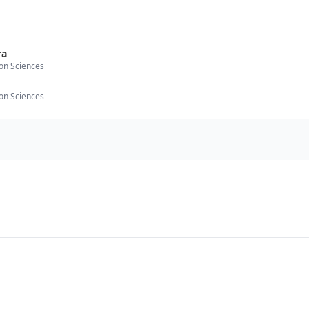
ra
ion Sciences
ion Sciences