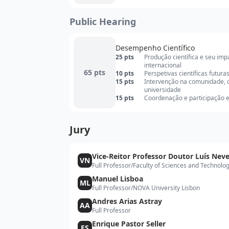
Public Hearing
Desempenho Científico
25 pts
Produção científica e seu im
internacional
65 pts
10 pts
Perspetivas científicas futura
15 pts
Intervenção na comunidade, qu
universidade
15 pts
Coordenação e participação em
Jury
Vice-Reitor Professor Doutor Luís Nev
VN
Full Professor
/
Faculty of Sciences and Technolo
Manuel Lisboa
ML
Full Professor
/
NOVA University Lisbon
Andres Arias Astray
AA
Full Professor
Enrique Pastor Seller
ES