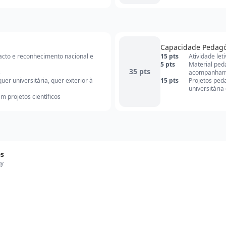
Capacidade Pedag
pacto e reconhecimento nacional e
15 pts
Atividade let
5 pts
Material ped
35 pts
s
acompanham
er universitária, quer exterior à
15 pts
Projetos ped
universitária
 projetos científicos
es
gy