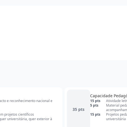
Capacidade Pedag
pacto e reconhecimento nacional e
15 pts
Atividade let
5 pts
Material ped
35 pts
s
acompanham
 projetos científicos
15 pts
Projetos ped
er universitária, quer exterior à
universitária