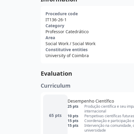
Procedure code
IT136-26-1
Category
Professor Catedrático
Area
Social Work
/ Social Work
Constitutive entities
University of Coimbra
Evaluation
Curriculum
Desempenho Científico
25 pts
Produção científica e seu im
internacional
65 pts
10 pts
Perspetivas científicas futura
15 pts
Coordenação e participação em
15 pts
Intervenção na comunidade, qu
universidade