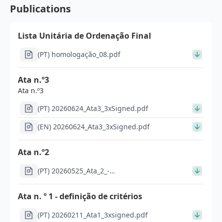
Publications
Lista Unitária de Ordenação Final
(PT) homologação_08.pdf
Ata n.º3
Ata n.º3
(PT) 20260624_Ata3_3xSigned.pdf
(EN) 20260624_Ata3_3xSigned.pdf
Ata n.º2
(PT) 20260525_Ata_2_-
_CTFP_a_termo_resolutivo_-
_Admissao_ou_exclusao_signed_signed_signed.pdf
Ata n. º 1 - definição de critérios
(PT) 20260211_Ata1_3xsigned.pdf