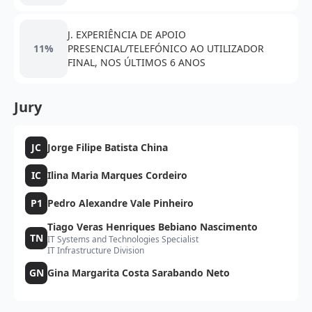
J. EXPERIÊNCIA DE APOIO
11%
PRESENCIAL/TELEFÓNICO AO UTILIZADOR
FINAL, NOS ÚLTIMOS 6 ANOS
Jury
JC
Jorge Filipe Batista China
IC
Ilina Maria Marques Cordeiro
P1
Pedro Alexandre Vale Pinheiro
Tiago Veras Henriques Bebiano Nascimento
TN
IT Systems and Technologies Specialist
IT Infrastructure Division
GN
Gina Margarita Costa Sarabando Neto