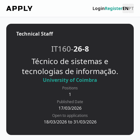
Login
Register
EN
PT
Technical Staff
IT160-
26-8
Técnico de sistemas e
tecnologias de informação.
University of Coimbra
Positions
1
Published Date
17/03/2026
Open to applications
18/03/2026 to 31/03/2026