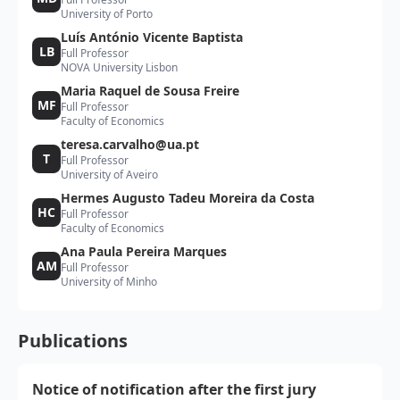
University of Porto
Luís António Vicente Baptista
LB
Full Professor
NOVA University Lisbon
Maria Raquel de Sousa Freire
MF
Full Professor
Faculty of Economics
teresa.carvalho@ua.pt
T
Full Professor
University of Aveiro
Hermes Augusto Tadeu Moreira da Costa
HC
Full Professor
Faculty of Economics
Ana Paula Pereira Marques
AM
Full Professor
University of Minho
Publications
Notice of notification after the first jury