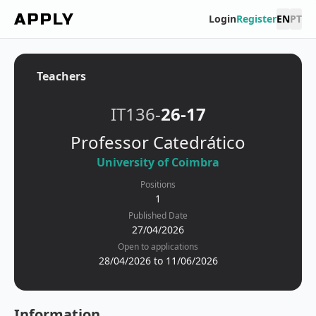
Login
Register
EN
PT
Teachers
IT136-
26-17
Professor Catedrático
University of Coimbra
Positions
1
Published Date
27/04/2026
Open to applications
28/04/2026 to 11/06/2026
Information