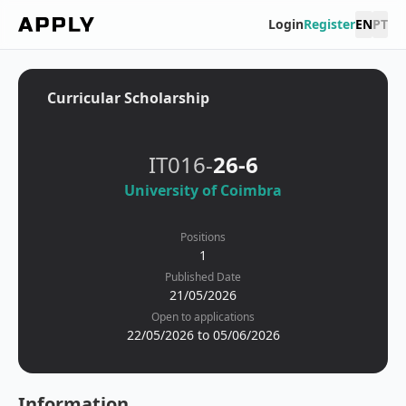
Login
Register
EN
PT
Curricular Scholarship
IT016-
26-6
University of Coimbra
Positions
1
Published Date
21/05/2026
Open to applications
22/05/2026 to 05/06/2026
Information