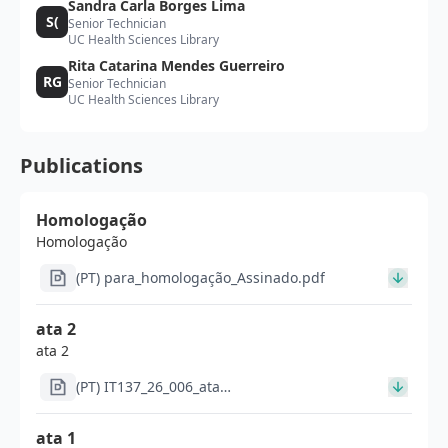
Sandra Carla Borges Lima
S(
Senior Technician
UC Health Sciences Library
Rita Catarina Mendes Guerreiro
RG
Senior Technician
UC Health Sciences Library
Publications
Homologação
Homologação
(PT) para_homologação_Assinado.pdf
ata 2
ata 2
(PT) IT137_26_006_ata
2_signed_signed_signed.pdf
ata 1