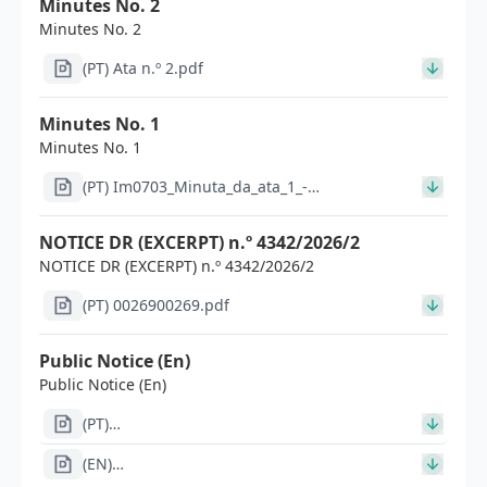
Minutes No. 2
Minutes No. 2
(PT) Ata n.º 2.pdf
Minutes No. 1
Minutes No. 1
(PT) Im0703_Minuta_da_ata_1_-
_CTFP_a_termo_resolutivo_-
_Definicao_de_criterios_signed_signed_signed
NOTICE DR (EXCERPT) n.º 4342/2026/2
(2).pdf
NOTICE DR (EXCERPT) n.º 4342/2026/2
(PT) 0026900269.pdf
Public Notice (En)
Public Notice (En)
(PT)
Im0875pt_Aviso_de_abertura_de_concurso_para_ctfp_s
(EN)
Im0875en_Aviso_de_abertura_de_concurso_para_ctfp_s