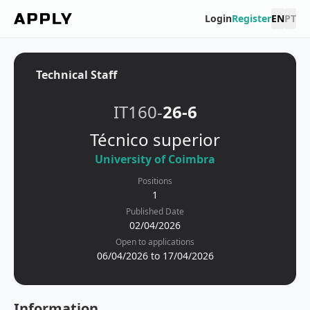
Login
Register
EN
PT
Technical Staff
IT160-
26-6
Técnico superior
University of Coimbra
Positions
1
Published Date
02/04/2026
Open to applications
06/04/2026 to 17/04/2026
Information